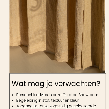
Wat mag je verwachten?
Persoonlijk advies in onze Curated Showroom
Begeleiding in stof, textuur en kleur
Toegang tot onze zorgvuldig geselecteerde
collectie
Natuurlijke materialen zoals de mooiste linnens
Uitzoeken van stoffen bij je thuis
Professioneel inmeten op locatie
Ondersteuning bij bestelling, levering &
montage
Voor een interieur dat zachtheid en
samenhang krijgt.
Gordijnen bepalen niet alleen hoe een ruimte