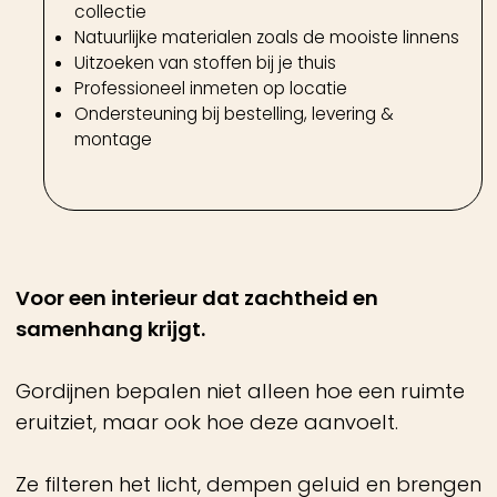
eruitziet, maar ook hoe deze aanvoelt.
Ze filteren het licht, dempen geluid en brengen
rust in het geheel.
Onze benadering
Tijdens een persoonlijk gordijnadvies
begeleiden we je in het maken van de juiste
keuzes in stof, kleur en uitvoering.
In onze Curated Showroom werken we met
een zorgvuldig geselecteerde collectie linnens
en stoffen uit Europa.
In verschillende structuren, gewichten en
lichtdoorlatendheden.
Van stof naar ruimte
We kijken niet alleen naar de stof,
maar naar hoe deze zich gedraagt in jouw
interieur.
Hoe valt het licht?