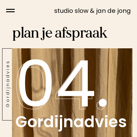
studio slow & jan de jong
plan je afspraak
04.
04.
Gordijnadvies
Gordijnadvies