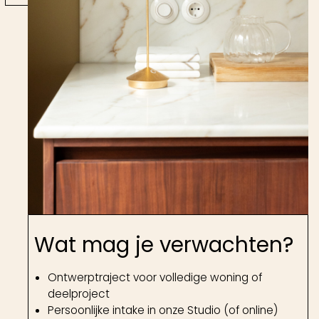
Wat mag je verwachten?
Ontwerptraject voor volledige woning of
deelproject
Persoonlijke intake in onze Studio (of online)
Offerte op maat
Bezoek op locatie
Uitgebreide voorstellen voor indeling, materiaal
en sfeer
Uitgewerkte voorstellen voor maatwerk
Lichtplan voorzien van maatvoering & specs
2D & 3D visualisaties
Presentatie in onze Studio
Digitaal ontwerpboek op A3-formaat
Optionele begeleiding & afstemming tijdens de
uitvoering
Met natuurlijke materialen en verfijning als