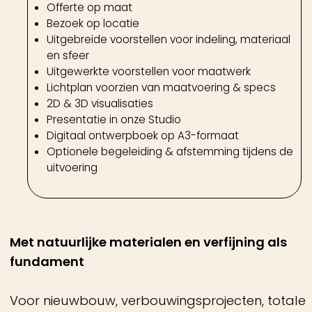
fundament
Voor nieuwbouw, verbouwingsprojecten, totale
herinrichting, maatwerkinterieurs en
lichtplannen — geheel of per ruimte.
Een goed interieur ontstaat niet uit losse keuzes,
maar uit samenhang in indeling, materiaal en
licht.
Onze werkwijze
We starten met een persoonlijke kennismaking
waarin we jouw woning, wensen en manier van
leven zorgvuldig in kaart brengen.
We kijken naar de ruimte, de verhoudingen en
wat er nodig is om het geheel te laten kloppen.
Van daaruit ontwikkelen we een ontwerp
waarin indeling, materiaal, maatwerk en licht
op elkaar worden afgestemd.