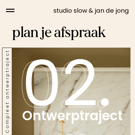
studio slow & jan de jong
plan je afspraak
02.
02.
Compleet ontwerptraject
Ontwerptraject